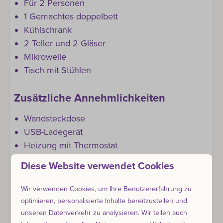
Für 2 Personen
1 Gemachtes doppelbett
Kühlschrank
2 Teller und 2 Gläser
Mikrowelle
Tisch mit Stühlen
Zusätzliche Annehmlichkeiten
Wandsteckdose
USB-Ladegerät
Heizung mit Thermostat
Kostenloses WLAN
Diese Website verwendet Cookies
Decken und Kissen
Linnens
Wir verwenden Cookies, um Ihre Benutzererfahrung zu
Nachttischlampe
optimieren, personalisierte Inhalte bereitzustellen und
unseren Datenverkehr zu analysieren. Wir teilen auch