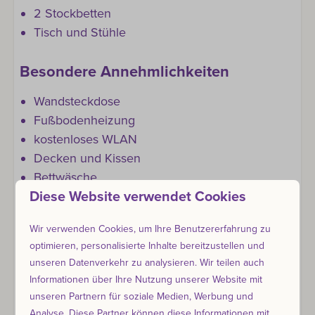
2 Stockbetten
Tisch und Stühle
Besondere Annehmlichkeiten
Wandsteckdose
Fußbodenheizung
kostenloses WLAN
Decken und Kissen
Bettwäsche
Private Sitzplätze
Diese Website verwendet Cookies
Wir verwenden Cookies, um Ihre Benutzererfahrung zu
Wichtige Informationen
optimieren, personalisierte Inhalte bereitzustellen und
unseren Datenverkehr zu analysieren. Wir teilen auch
Bringen Sie Ihre eigenen Handtücher mit
Informationen über Ihre Nutzung unserer Website mit
Grasdach
unseren Partnern für soziale Medien, Werbung und
Kein Badezimmer
Analyse. Diese Partner können diese Informationen mit